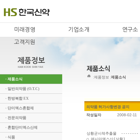
미래경영
기업소개
연구소
고객지원
:
제품정보 :
제품소식
· 제품소식
· 일반의약품 (O.T.C)
· 한방복합 EX
의약품 허가사항변경 공지
· 단미엑스혼합제
작성일자
2008-02-11
· 전문의약품
· 혼합단미엑스산제
 상황균사체추출물  -------- 
· 식품
 ○ 메시마엑스산(상황)
