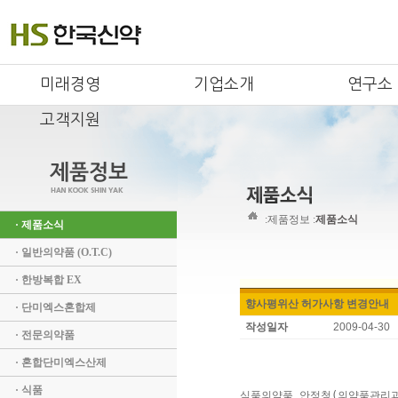
미래경영
기업소개
연구소
고객지원
:
제품정보 :
제품소식
· 제품소식
· 일반의약품 (O.T.C)
· 한방복합 EX
향사평위산 허가사항 변경안내
· 단미엑스혼합제
작성일자
2009-04-30
· 전문의약품
· 혼합단미엑스산제
· 식품