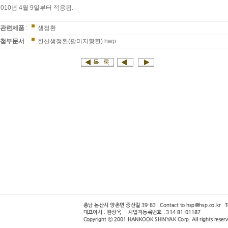
2010년 4월 9일부터 적용됨.
관련제품
:
생정환
첨부문서
:
한신생정환(팔미지황환).hwp