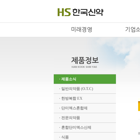
미래경영
기업
· 제품소식
· 일반의약품 (O.T.C)
· 한방복합 EX
· 단미엑스혼합제
· 전문의약품
· 혼합단미엑스산제
· 식품