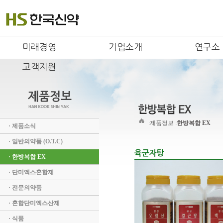
미래경영
기업소개
연구소
고객지원
:
제품정보 :
한방복합 EX
· 제품소식
· 일반의약품 (O.T.C)
육군자탕
· 한방복합 EX
· 단미엑스혼합제
· 전문의약품
· 혼합단미엑스산제
· 식품